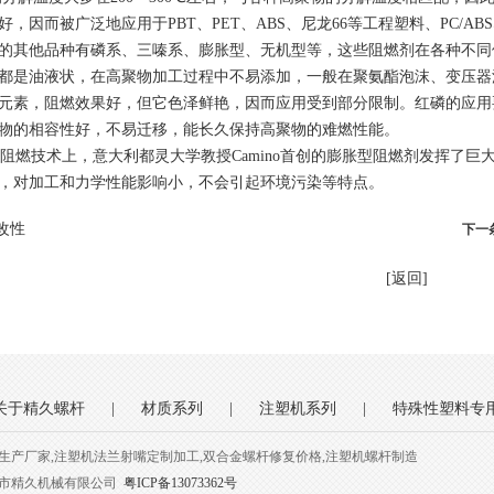
好，因而被广泛地应用于PBT、PET、ABS、尼龙66等工程塑料、PC/A
的其他品种有磷系、三嗪系、膨胀型、无机型等，这些阻燃剂在各种不同
都是油液状，在高聚物加工过程中不易添加，一般在聚氨酯泡沫、变压器
元素，阻燃效果好，但它色泽鲜艳，因而应用受到部分限制。红磷的应用
物的相容性好，不易迁移，能长久保持高聚物的难燃性能。
P阻燃技术上，意大利都灵大学教授Camino首创的膨胀型阻燃剂发挥了
，对加工和力学性能影响小，不会引起环境污染等特点。
改性
下一
[返回]
关于精久螺杆
|
材质系列
|
注塑机系列
|
特殊性塑料专
生产厂家,注塑机法兰射嘴定制加工,双合金螺杆修复价格,注塑机螺杆制造
圳市精久机械有限公司
粤ICP备13073362号