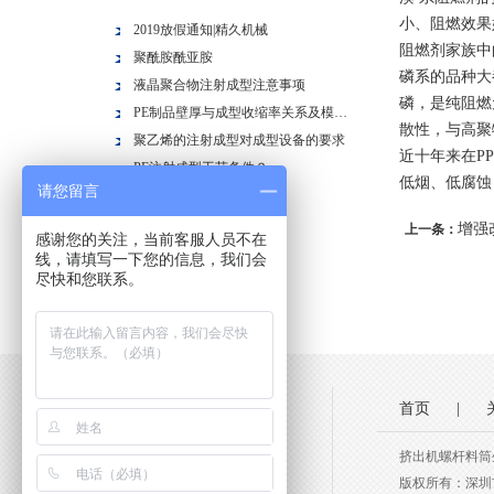
小、阻燃效果
2019放假通知|精久机械
阻燃剂家族中
聚酰胺酰亚胺
磷系的品种大
液晶聚合物注射成型注意事项
磷，是纯阻燃
PE制品壁厚与成型收缩率关系及模具结构
散性，与高聚
聚乙烯的注射成型对成型设备的要求
近十年来在P
PE注射成型工艺条件？
低烟、低腐蚀
请您留言
聚乙烯的注射成型
聚酰胺的性能是什么？
增强
上一条：
感谢您的关注，当前客服人员不在
聚酰胺塑料？？？
线，请填写一下您的信息，我们会
尽快和您联系。
注塑机螺杆压缩比
首页
|
挤出机螺杆料筒
版权所有：深