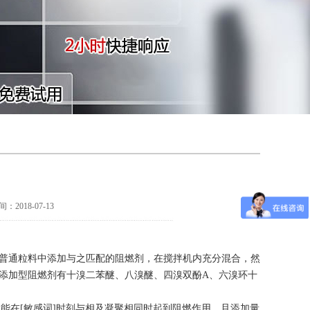
018-07-13
普通粒料中添加与之匹配的阻燃剂，在搅拌机内充分混合，然
添加型阻燃剂有十溴二苯醚、八溴醚、四溴双酚A、六溴环十
此能在[敏感词]时刻与相及凝聚相同时起到阻燃作用，且添加量