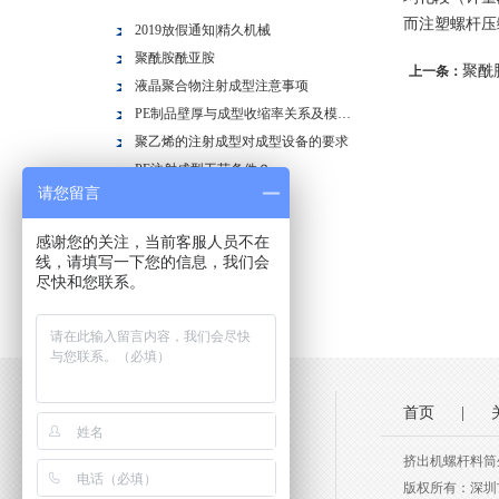
而注塑螺杆压
2019放假通知|精久机械
聚酰胺酰亚胺
聚酰
上一条：
液晶聚合物注射成型注意事项
PE制品壁厚与成型收缩率关系及模具结构
聚乙烯的注射成型对成型设备的要求
PE注射成型工艺条件？
请您留言
聚乙烯的注射成型
聚酰胺的性能是什么？
感谢您的关注，当前客服人员不在
聚酰胺塑料？？？
线，请填写一下您的信息，我们会
尽快和您联系。
注塑机螺杆压缩比
首页
|
挤出机螺杆料筒
版权所有：深