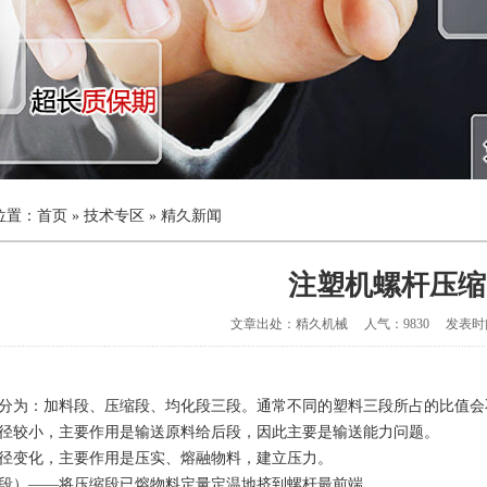
位置：
首页
»
技术专区
»
精久新闻
注塑机螺杆压缩
文章出处：精久机械 人气：9830 发表时间：2
分为：加料段、压缩段、均化段三段。通常不同的塑料三段所占的比值会
径较小，主要作用是输送原料给后段，因此主要是输送能力问题。
径变化，主要作用是压实、熔融物料，建立压力。
段）——将压缩段已熔物料定量定温地挤到螺杆最前端。