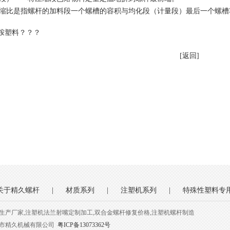
缩比是指螺杆的加料段一个螺槽的容积与均化段（计量段）最后一个螺槽
胺塑料？？？
[返回]
关于精久螺杆
|
材质系列
|
注塑机系列
|
特殊性塑料专
生产厂家,注塑机法兰射嘴定制加工,双合金螺杆修复价格,注塑机螺杆制造
圳市精久机械有限公司
粤ICP备13073362号