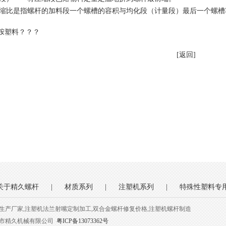
缩比是指螺杆的加料段一个螺槽的容积与均化段（计量段）最后一个螺槽
胺塑料？？？
[返回]
关于精久螺杆
|
材质系列
|
注塑机系列
|
特殊性塑料专
生产厂家,注塑机法兰射嘴定制加工,双合金螺杆修复价格,注塑机螺杆制造
圳市精久机械有限公司
粤ICP备13073362号