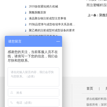
而注塑螺杆压
2019放假通知|精久机械
聚酰胺酰亚胺
聚酰
上一条：
液晶聚合物注射成型注意事项
PE制品壁厚与成型收缩率关系及模具结构
聚乙烯的注射成型对成型设备的要求
PE注射成型工艺条件？
请您留言
聚乙烯的注射成型
聚酰胺的性能是什么？
感谢您的关注，当前客服人员不在
聚酰胺塑料？？？
线，请填写一下您的信息，我们会
尽快和您联系。
注塑机螺杆压缩比
首页
|
挤出机螺杆料筒
版权所有：深