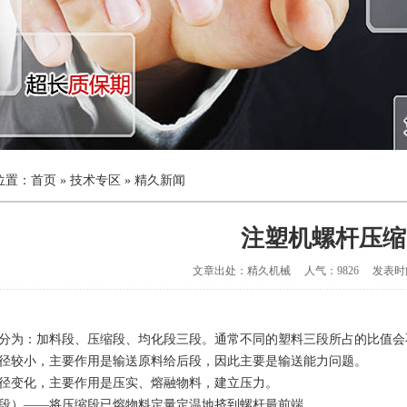
位置：
首页
»
技术专区
»
精久新闻
注塑机螺杆压缩
文章出处：精久机械 人气：9826 发表时间：2
分为：加料段、压缩段、均化段三段。通常不同的塑料三段所占的比值会
径较小，主要作用是输送原料给后段，因此主要是输送能力问题。
径变化，主要作用是压实、熔融物料，建立压力。
段）——将压缩段已熔物料定量定温地挤到螺杆最前端。