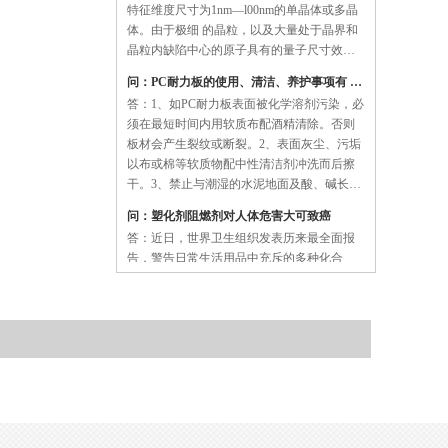
体。由于极细 的晶粒，以及大量处于晶界和
晶粒内缺陷中心的原子具有的量子尺寸效
应、小尺寸效应、表面效应和宏观量子隧道
问：PC耐力板的使用、清洁、养护事项有 哪些？
效应等，纳米材料与相同成分的微米晶粒材
答：1、如PC耐力板表面被化学溶剂污染，必
料相比，在催化、光学、磁性、力学等方面
须在最短时间内用软质布配酒精清除。否则
具有许多……
板材会产生裂纹或断裂。2、表面灰尘、污垢
以布或棉等软质物配中性清洁剂冲洗而后擦
干。3、禁止与潮湿的水泥地面及酸、碱长时
间接触。4、裁切时用电动锯(碳化钨锯片)或
问：塑化剂阻燃剂对人体危害大可致癌
手工刀都可。裁切时最好不要先撕掉保护
答：近日，世界卫生组织发表历来最全面报
膜。5、安装完后一星期内再撕去保护膜以防
告，警告日常生活用品中充斥的多种化合
止：①划……
物，会伤害人类健康和繁衍。报告点名提
到，存在于塑料玩具、信用卡、太阳眼镜、
汽车表板等日常物品的塑化剂、双酚A和溴化
阻燃剂这3种“内分泌干扰素”，可能导致癌
问：挤出机的工作原理？
症、哮喘和不育等问题。 10年前仅指“对健康
答：挤出机的功能是采用加热、加压和剪切
有一定影响” 世卫16名专家经过逾两年时……
等方式，将固态塑料转变成均匀一致的熔
体，并将熔体送到下一个工艺。熔体的生产
涉及到混合色母料等添加剂、掺混树脂以及
再粉碎等过程。成品熔体在浓度和温度上必