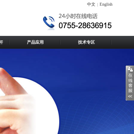
中文
English
|
杆
产品应用
技术专区
问：盘点制备纳米材料的方法？
答：纳米材料是20世纪80年代中期发展的具
有全新结构的材料，是指由极细晶粒组成、
特征维度尺寸为1nm—l00nm的单晶体或多晶
体。由于极细 的晶粒，以及大量处于晶界和
晶粒内缺陷中心的原子具有的量子尺寸效
应、小尺寸效应、表面效应和宏观量子隧道
问：PC耐力板的使用、清洁、养护事项有 哪些？
效应等，纳米材料与相同成分的微米晶粒材
答：1、如PC耐力板表面被化学溶剂污染，必
料相比，在催化、光学、磁性、力学等方面
须在最短时间内用软质布配酒精清除。否则
具有许多……
板材会产生裂纹或断裂。2、表面灰尘、污垢
以布或棉等软质物配中性清洁剂冲洗而后擦
干。3、禁止与潮湿的水泥地面及酸、碱长时
间接触。4、裁切时用电动锯(碳化钨锯片)或
问：塑化剂阻燃剂对人体危害大可致癌
手工刀都可。裁切时最好不要先撕掉保护