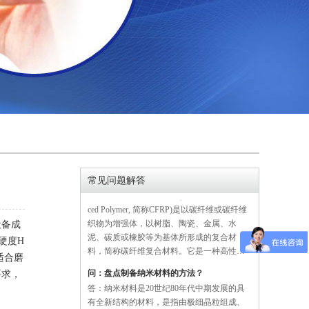
答：近日，世界卫生组织发表历来最全面报
膜。5、安装完后一星期内再撕去保护膜以防
告，警告日常生活用品中充斥的多种化合
止：①划……
物，会伤害人类健康和繁衍。报告点名提
到，存在于塑料玩具、信用卡、太阳眼镜、
汽车表板等日常物品的塑化剂、双酚A和溴化
阻燃剂这3种“内分泌干扰素”，可能导致癌
问：挤出机的工作原理？
症、哮喘和不育等问题。 10年前仅指“对健康
答：挤出机的功能是采用加热、加压和剪切
有一定影响” 世卫16名专家经过逾两年时……
等方式，将固态塑料转变成均匀一致的熔
体，并将熔体送到下一个工艺。熔体的生产
涉及到混合色母料等添加剂、掺混树脂以及
再粉碎等过程。成品熔体在浓度和温度上必
须是均匀的。加压必须足够大，以将粘性的
问：碳纤维增强复合材料基础知识？
聚合物挤出。挤出机通过一个带有螺杆和螺
常见问题解答
答：碳纤维增强复合材料(Carbon Fibre-reinfor
旋刀的机筒完成以上所有的过程。塑料粒料
ced Polymer, 简称CFRP)是以碳纤维或碳纤维
通过机筒一端的料斗进入……
织物为增强体，以树脂、陶瓷、金属、水
设备成
泥、碳质或橡胶等为基体所形成的复合材
硬度H
料，简称碳纤维复合材料。它是一种高性能
纤维，在建筑结构中的使用量最大。在保护
适合磨
问：盘点制备纳米材料的方法？
气氛中的有机纤维在施加张力牵引下，经过
要求，
答：纳米材料是20世纪80年代中期发展的具
热处理碳化而成为……
有全新结构的材料，是指由极细晶粒组成、
特征维度尺寸为1nm—l00nm的单晶体或多晶