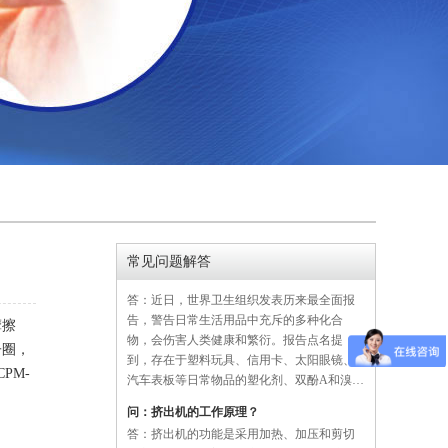
答：纳米材料是20世纪80年代中期发展的具
有全新结构的材料，是指由极细晶粒组成、
特征维度尺寸为1nm—l00nm的单晶体或多晶
体。由于极细 的晶粒，以及大量处于晶界和
晶粒内缺陷中心的原子具有的量子尺寸效
应、小尺寸效应、表面效应和宏观量子隧道
问：PC耐力板的使用、清洁、养护事项有 哪些？
效应等，纳米材料与相同成分的微米晶粒材
答：1、如PC耐力板表面被化学溶剂污染，必
料相比，在催化、光学、磁性、力学等方面
须在最短时间内用软质布配酒精清除。否则
具有许多……
板材会产生裂纹或断裂。2、表面灰尘、污垢
以布或棉等软质物配中性清洁剂冲洗而后擦
干。3、禁止与潮湿的水泥地面及酸、碱长时
间接触。4、裁切时用电动锯(碳化钨锯片)或
问：塑化剂阻燃剂对人体危害大可致癌
常见问题解答
手工刀都可。裁切时最好不要先撕掉保护
答：近日，世界卫生组织发表历来最全面报
膜。5、安装完后一星期内再撕去保护膜以防
告，警告日常生活用品中充斥的多种化合
止：①划……
物，会伤害人类健康和繁衍。报告点名提
摩擦
到，存在于塑料玩具、信用卡、太阳眼镜、
子圈，
汽车表板等日常物品的塑化剂、双酚A和溴化
PM-
阻燃剂这3种“内分泌干扰素”，可能导致癌
问：挤出机的工作原理？
症、哮喘和不育等问题。 10年前仅指“对健康
答：挤出机的功能是采用加热、加压和剪切
有一定影响” 世卫16名专家经过逾两年时……
等方式，将固态塑料转变成均匀一致的熔