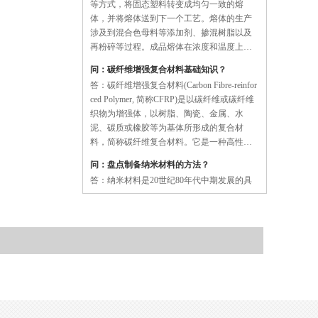
体，并将熔体送到下一个工艺。熔体的生产
涉及到混合色母料等添加剂、掺混树脂以及
再粉碎等过程。成品熔体在浓度和温度上必
须是均匀的。加压必须足够大，以将粘性的
问：碳纤维增强复合材料基础知识？
聚合物挤出。挤出机通过一个带有螺杆和螺
答：碳纤维增强复合材料(Carbon Fibre-reinfor
旋刀的机筒完成以上所有的过程。塑料粒料
ced Polymer, 简称CFRP)是以碳纤维或碳纤维
通过机筒一端的料斗进入……
织物为增强体，以树脂、陶瓷、金属、水
泥、碳质或橡胶等为基体所形成的复合材
料，简称碳纤维复合材料。它是一种高性能
纤维，在建筑结构中的使用量最大。在保护
问：盘点制备纳米材料的方法？
气氛中的有机纤维在施加张力牵引下，经过
答：纳米材料是20世纪80年代中期发展的具
热处理碳化而成为……
有全新结构的材料，是指由极细晶粒组成、
特征维度尺寸为1nm—l00nm的单晶体或多晶
体。由于极细 的晶粒，以及大量处于晶界和
晶粒内缺陷中心的原子具有的量子尺寸效
应、小尺寸效应、表面效应和宏观量子隧道
问：PC耐力板的使用、清洁、养护事项有 哪些？
效应等，纳米材料与相同成分的微米晶粒材
答：1、如PC耐力板表面被化学溶剂污染，必
料相比，在催化、光学、磁性、力学等方面
须在最短时间内用软质布配酒精清除。否则
具有许多……
板材会产生裂纹或断裂。2、表面灰尘、污垢
以布或棉等软质物配中性清洁剂冲洗而后擦